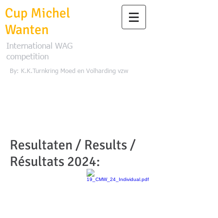
Cup Michel
Wanten
International WAG
competition
By: K.K.Turnkring Moed en Volharding vzw
Resultaten / Results /
Résultats 2024: